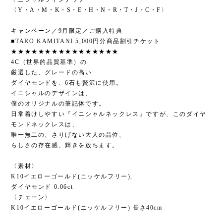
〈Y・A・M・K・S・E・H・N・R・T・J・C・F〉
キャンペーン／9月限定／ご購入特典
■TARO KAMITANI 5,000円分商品割引チケット
★★★★★★★★★★★★★★★★
4C（世界的品質基準）の
厳選した、グレードの高い
ダイヤモンドを、6石も贅沢に使用。
イニシャルのデザインは、
僕のオリジナルの筆記体です。
日常着けしやすい『イニシャルネックレス』ですが、このダイヤ
モンドネックレスは、
唯一無二の、さりげない大人の品位、
らしさの存在感、輝きを放ちます。
〈素材〉
K10イエローゴールド(ニッケルフリー),
ダイヤモンド 0.06ct
〈チェーン〉
K10イエローゴールド(ニッケルフリー) 長さ40cm