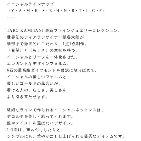
イニシャルラインナップ
〈Y・A・M・K・S・E・H・N・R・T・J・C・F〉
-----
TARO KAMITANI 最新ファインジュエリーコレクション。
世界初のティアラデザイナー紙谷太朗が、
細部まで徹底的にこだわり、1点1点制作。
〈希望〉と〈らしさ〉の意味を持つ、
イニシャルとリーフを一体化させた、
エレガントなデザインフォルム。
6石の最高級ダイヤモンドを贅沢に散りばめて。
イニシャルの優しいフォルムと、
優しいゴールドの風合いが、
着ける人の、らしさ、美しさを、
より引き立たせます。
繊細なラインで作られるイニシャルネックレスは、
デコルテを美しく彩ってくれます。
服やテイストを選ばないデザイン。
1点着け、重ね付けしたりと、
シンプルにも、華やかにも仕上げられる優秀なアイテムです。