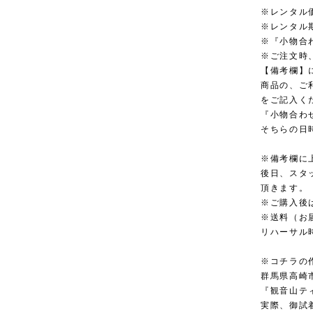
※レンタル
※レンタル
※『小物合
※ご注文時
【備考欄】
商品の、ご
をご記入く
『小物合わ
そちらの日
※備考欄に
後日、スタ
頂きます。
※ご購入後
※送料（お
リハーサル
※コチラの
群馬県高崎
『観音山テ
実際、御試