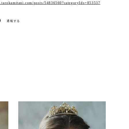
w.tarokamitani.com/posts/54836560?categoryIds=853537
通報する