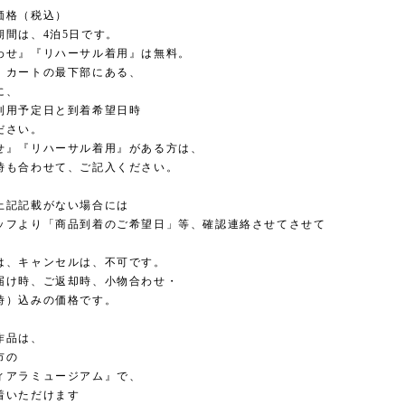
価格（税込）
期間は、4泊5日です。
わせ』『リハーサル着用』は無料。
、カートの最下部にある、
に、
利用予定日と到着希望日時
ださい。
せ』『リハーサル着用』がある方は、
時も合わせて、ご記入ください。
上記記載がない場合には
ッフより「商品到着のご希望日」等、確認連絡させてさせて
は、キャンセルは、不可です。
届け時、ご返却時、小物合わせ・
時）込みの価格です。
作品は、
市の
ィアラミュージアム』で、
着いただけます