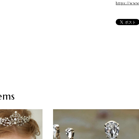
https://ww
ems