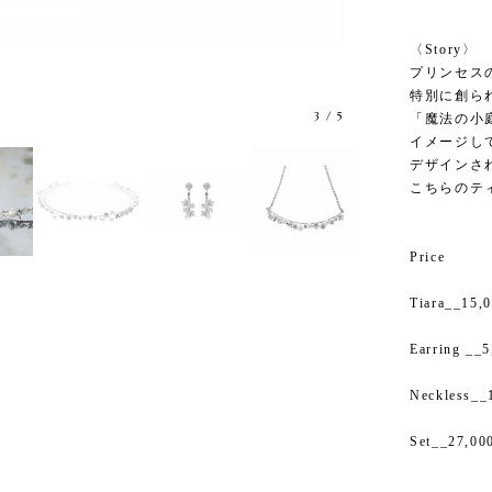
〈Story〉
プリンセス
特別に創ら
3
/
5
「魔法の小
イメージし
デザインさ
こちらのテ
Price
Tiara__15,
Earring __5
Neckless__
Set__27,00